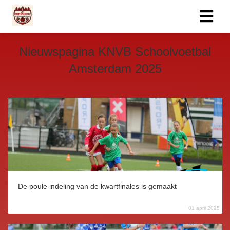
Nieuwspagina KNVB Schoolvoetbal
Amsterdam 2025
De poule indeling van de kwartfinales is gemaakt
01 april 2025